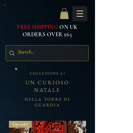
FREE SHIPPING
ON UK
ORDERS OVER £65
COLLEZIONE #1
UN CURIOSO
NATALE
NELLA TORRE DI
GUARDIA
Uno solo!