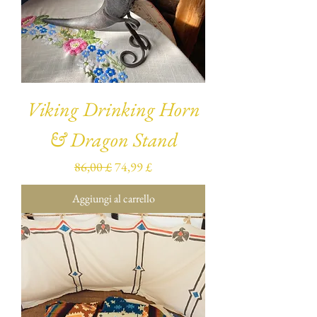
Viking Drinking Horn
& Dragon Stand
Prezzo regolare
Prezzo scontato
86,00 £
74,99 £
Aggiungi al carrello