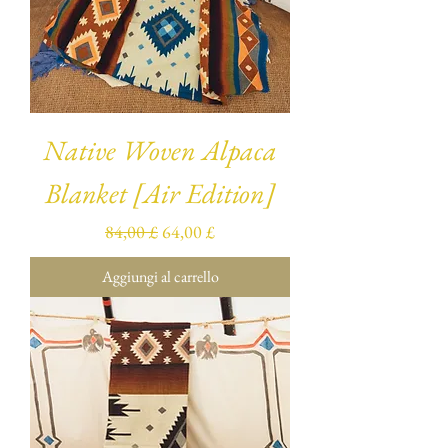
Native Woven Alpaca
Blanket [Air Edition]
Prezzo regolare
Prezzo scontato
84,00 £
64,00 £
Aggiungi al carrello